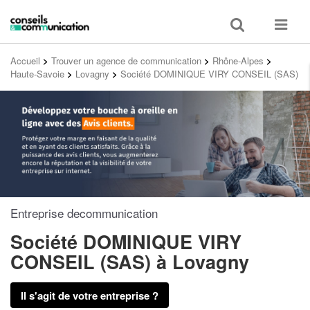
Toggle
Toggle
search
navigat
Accueil
>
Trouver un agence de communication
>
Rhône-Alpes
>
Haute-Savoie
>
Lovagny
>
Société DOMINIQUE VIRY CONSEIL (SAS)
Entreprise decommunication
Société DOMINIQUE VIRY
CONSEIL (SAS)
à Lovagny
Il s'agit de votre entreprise ?