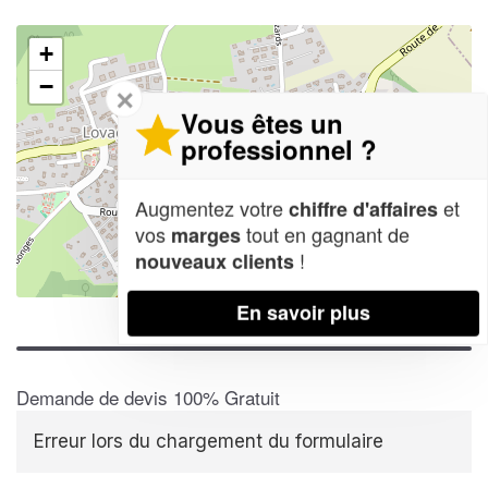
+
−
✕
Vous êtes un
professionnel ?
Augmentez votre
et
chiffre d'affaires
vos
tout en gagnant de
marges
!
nouveaux clients
Leaflet
| Map data ©
OpenStreetMap contributors,
CC-BY-SA
En savoir plus
Demande de devis 100% Gratuit
Erreur lors du chargement du formulaire