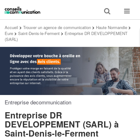
Toggle
Toggle
search
navigat
Accueil
>
Trouver un agence de communication
>
Haute Normandie
>
Eure
>
Saint-Denis-le-Ferment
>
Entreprise DR DEVELOPPEMENT
(SARL)
Entreprise decommunication
Entreprise DR
DEVELOPPEMENT (SARL)
à
Saint-Denis-le-Ferment