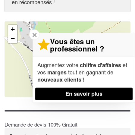
en récompensés !
+
✕
−
Vous êtes un
professionnel ?
Augmentez votre
et
chiffre d'affaires
vos
tout en gagnant de
marges
!
nouveaux clients
En savoir plus
Leaflet
| Map data ©
OpenStreetMap contributors,
CC-BY-SA
Demande de devis 100% Gratuit