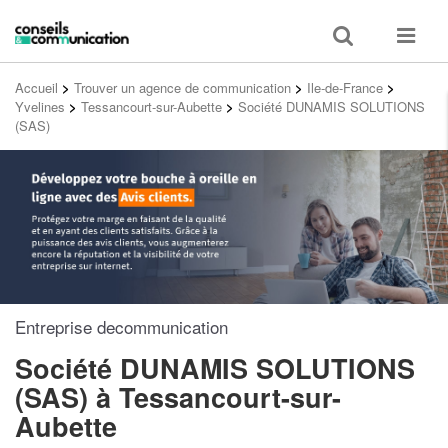
Toggle
Toggle
search
navigat
Accueil
>
Trouver un agence de communication
>
Ile-de-France
>
Yvelines
>
Tessancourt-sur-Aubette
>
Société DUNAMIS SOLUTIONS
(SAS)
Entreprise decommunication
Société DUNAMIS SOLUTIONS
(SAS)
à Tessancourt-sur-
Aubette