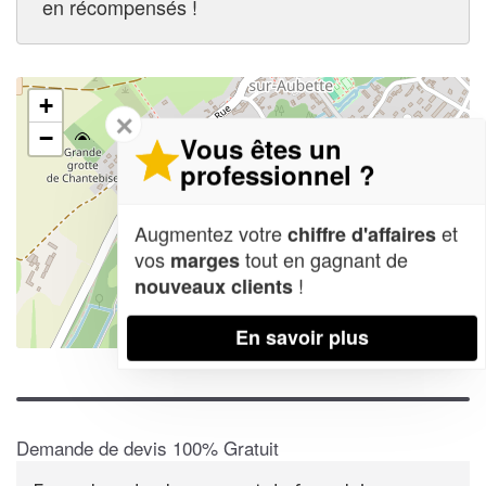
en récompensés !
+
✕
−
Vous êtes un
professionnel ?
Augmentez votre
et
chiffre d'affaires
vos
tout en gagnant de
marges
!
nouveaux clients
En savoir plus
Leaflet
| Map data ©
OpenStreetMap contributors,
CC-BY-SA
Demande de devis 100% Gratuit