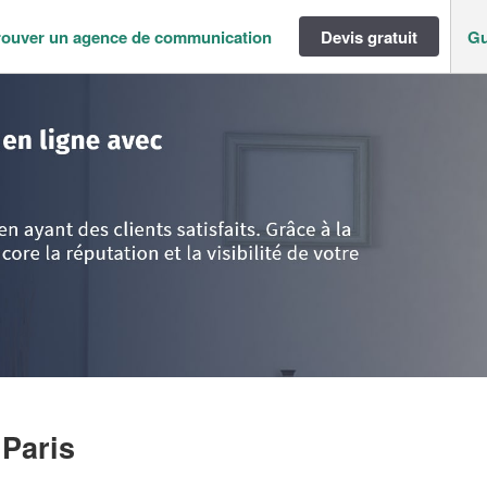
rouver un agence de communication
Devis gratuit
Gu
ance
>
Paris
>
Paris
>
Entreprise EAST (SARL)
 Paris