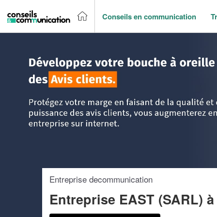
Conseils en communication
T
Accueil
>
Trouver un agence de communication
>
Ile-de-Fr
Entreprise decommunication
Entreprise EAST (SARL)
à