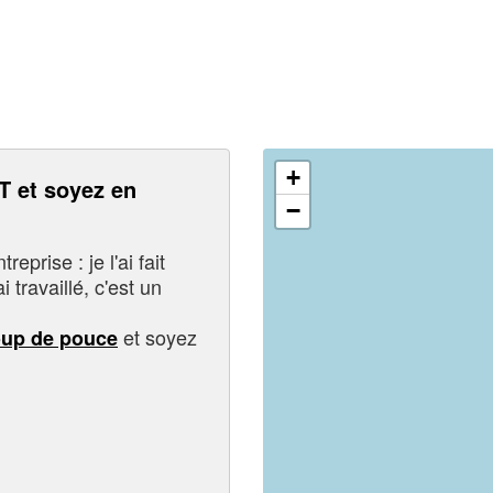
+
 et soyez en
−
eprise : je l'ai fait
i travaillé, c'est un
et soyez
oup de pouce