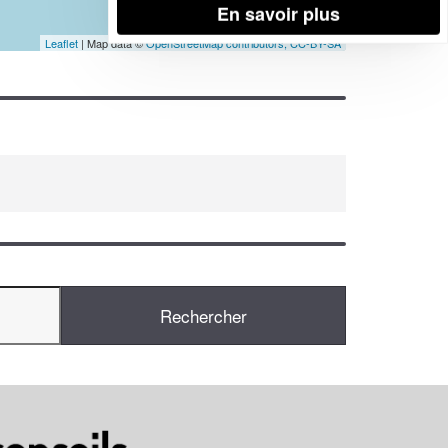
En savoir plus
Leaflet
| Map data ©
OpenStreetMap contributors,
CC-BY-SA