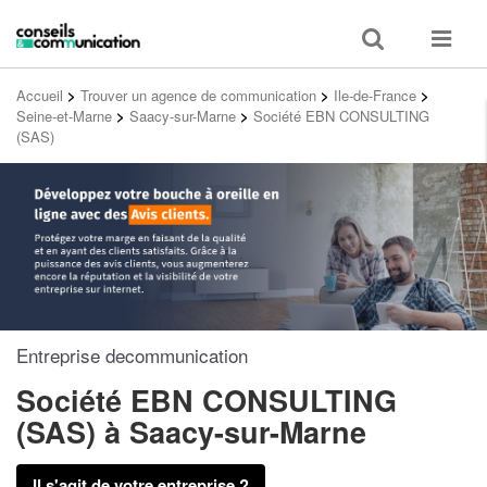
Toggle
Toggle
search
navigat
Accueil
>
Trouver un agence de communication
>
Ile-de-France
>
Seine-et-Marne
>
Saacy-sur-Marne
>
Société EBN CONSULTING
(SAS)
Entreprise decommunication
Société EBN CONSULTING
(SAS)
à Saacy-sur-Marne
Il s'agit de votre entreprise ?