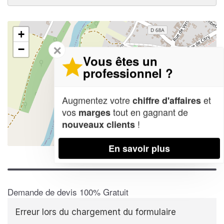
+
✕
−
Vous êtes un
professionnel ?
Augmentez votre
et
chiffre d'affaires
vos
tout en gagnant de
marges
!
nouveaux clients
Leaflet
| Map data ©
OpenStreetMap contributors,
CC-BY-SA
En savoir plus
Demande de devis 100% Gratuit
Erreur lors du chargement du formulaire