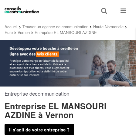
Toggle
Toggle
search
navigat
Accueil
>
Trouver un agence de communication
>
Haute Normandie
>
Eure
>
Vernon
>
Entreprise EL MANSOURI AZDINE
Entreprise decommunication
Entreprise EL MANSOURI
AZDINE
à Vernon
Il s'agit de votre entreprise ?