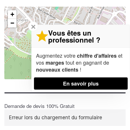
+
−
✕
Vous êtes un
professionnel ?
Augmentez votre
et
chiffre d'affaires
vos
tout en gagnant de
marges
!
nouveaux clients
Leaflet
| Map data ©
OpenStreetMap contributors,
CC-BY-SA
En savoir plus
Demande de devis 100% Gratuit
Erreur lors du chargement du formulaire