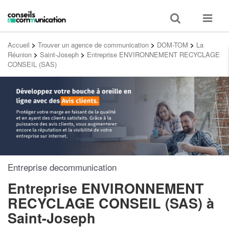
Toggle
Toggle
search
navigat
Accueil
>
Trouver un agence de communication
>
DOM-TOM
>
La
Réunion
>
Saint-Joseph
>
Entreprise ENVIRONNEMENT RECYCLAGE
CONSEIL (SAS)
Entreprise decommunication
Entreprise ENVIRONNEMENT
RECYCLAGE CONSEIL (SAS)
à
Saint-Joseph