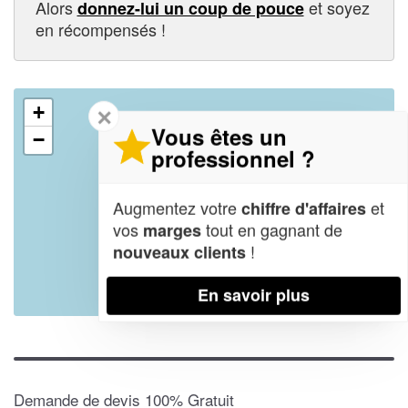
Alors
et soyez
donnez-lui un coup de pouce
en récompensés !
+
✕
Vous êtes un
−
professionnel ?
Augmentez votre
et
chiffre d'affaires
vos
tout en gagnant de
marges
!
nouveaux clients
En savoir plus
Leaflet
| Map data ©
OpenStreetMap contributors,
CC-BY-SA
Demande de devis 100% Gratuit