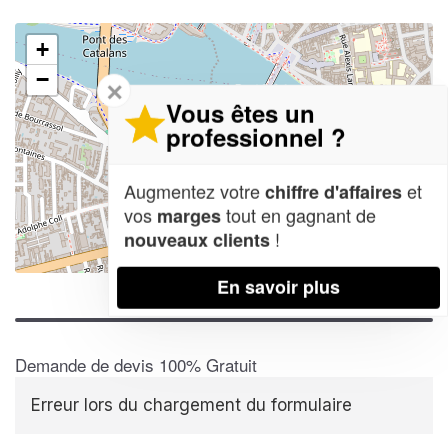
+
−
✕
Vous êtes un
professionnel ?
Augmentez votre
et
chiffre d'affaires
vos
tout en gagnant de
marges
!
nouveaux clients
Leaflet
| Map data ©
OpenStreetMap contributors,
CC-BY-SA
En savoir plus
Demande de devis 100% Gratuit
Erreur lors du chargement du formulaire