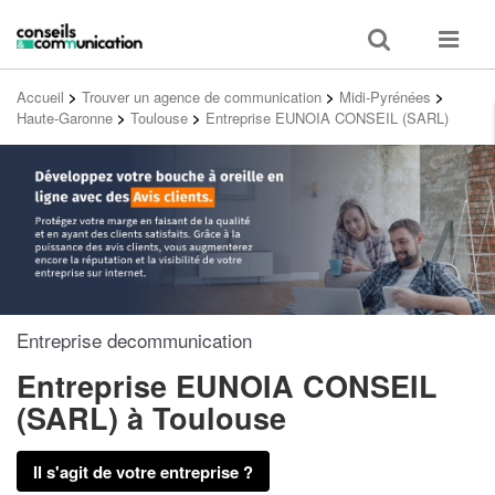
Toggle
Toggle
search
navigat
Accueil
>
Trouver un agence de communication
>
Midi-Pyrénées
>
Haute-Garonne
>
Toulouse
>
Entreprise EUNOIA CONSEIL (SARL)
Entreprise decommunication
Entreprise EUNOIA CONSEIL
(SARL)
à Toulouse
Il s'agit de votre entreprise ?