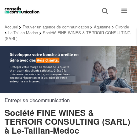
Toggle
Toggle
search
navigat
Accueil
>
Trouver un agence de communication
>
Aquitaine
>
Gironde
>
Le-Taillan-Medoc
>
Société FINE WINES & TERROIR CONSULTING
(SARL)
Entreprise decommunication
Société FINE WINES &
TERROIR CONSULTING (SARL)
à Le-Taillan-Medoc