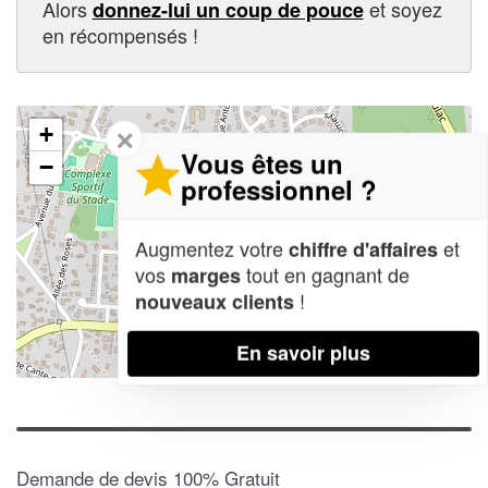
Alors
et soyez
donnez-lui un coup de pouce
en récompensés !
+
✕
Vous êtes un
−
professionnel ?
Augmentez votre
et
chiffre d'affaires
vos
tout en gagnant de
marges
!
nouveaux clients
En savoir plus
Leaflet
| Map data ©
OpenStreetMap contributors,
CC-BY-SA
Demande de devis 100% Gratuit