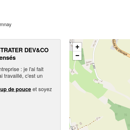
Lamnay
+
STRATER DEV&CO
−
pensés
eprise : je l'ai fait
i travaillé, c'est un
et soyez
oup de pouce