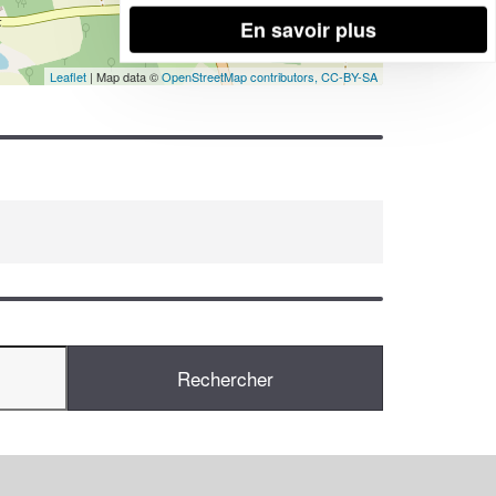
En savoir plus
Leaflet
| Map data ©
OpenStreetMap contributors,
CC-BY-SA