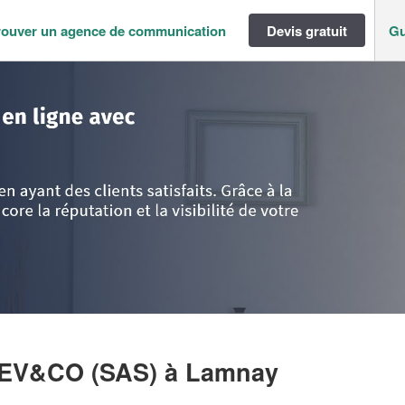
rouver un agence de communication
Devis gratuit
Gu
a-Loire
>
Sarthe
>
Lamnay
>
Entreprise FL STRATER DEV&CO (SAS)
DEV&CO (SAS)
à Lamnay