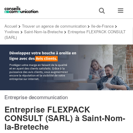
Toggle
Toggle
search
navigat
Accueil
>
Trouver un agence de communication
>
Ile-de-France
>
Yvelines
>
Saint-Nom-la-Breteche
>
Entreprise FLEXPACK CONSULT
(SARL)
Entreprise decommunication
Entreprise FLEXPACK
CONSULT (SARL)
à Saint-Nom-
la-Breteche