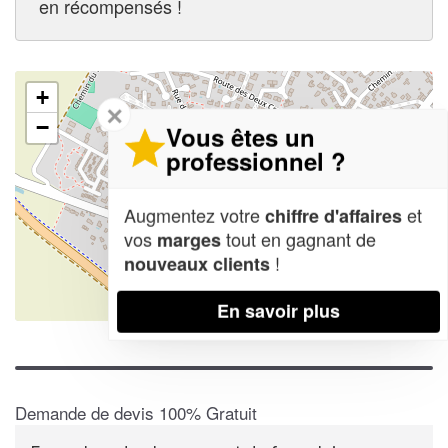
en récompensés !
+
✕
−
Vous êtes un
professionnel ?
Augmentez votre
et
chiffre d'affaires
vos
tout en gagnant de
marges
!
nouveaux clients
En savoir plus
Leaflet
| Map data ©
OpenStreetMap contributors,
CC-BY-SA
Demande de devis 100% Gratuit