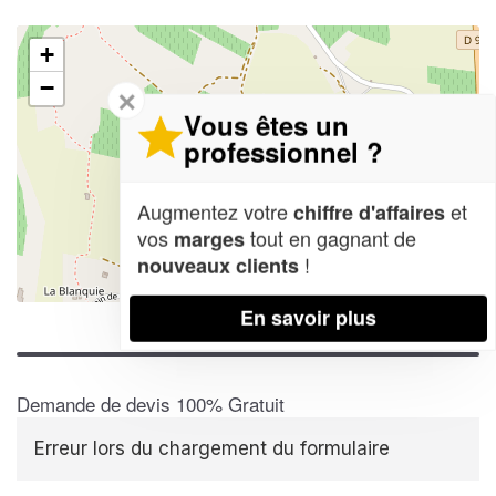
+
−
✕
Vous êtes un
professionnel ?
Augmentez votre
et
chiffre d'affaires
vos
tout en gagnant de
marges
!
nouveaux clients
Leaflet
| Map data ©
OpenStreetMap contributors,
CC-BY-SA
En savoir plus
Demande de devis 100% Gratuit
Erreur lors du chargement du formulaire