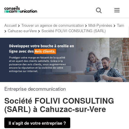
Toggle
Toggle
search
navigat
Accueil
>
Trouver un agence de communication
>
Midi-Pyrénées
>
Tarn
>
Cahuzac-sur-Vere
>
Société FOLIVI CONSULTING (SARL)
Entreprise decommunication
Société FOLIVI CONSULTING
(SARL)
à Cahuzac-sur-Vere
Il s'agit de votre entreprise ?