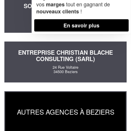
vos
tout en gagnant de
marges
SOCIÉTÉ AAZ CONSEIL (SAS)
!
nouveaux clients
15 Rue Louis Blanc
34500 Beziers
En savoir plus
ENTREPRISE CHRISTIAN BLACHE
CONSULTING (SARL)
24 Rue Voltaire
34500 Beziers
AUTRES AGENCES À BEZIERS