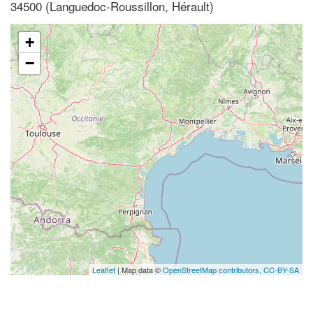
34500 (Languedoc-Roussillon, Hérault)
+
−
Leaflet
| Map data ©
OpenStreetMap contributors,
CC-BY-SA