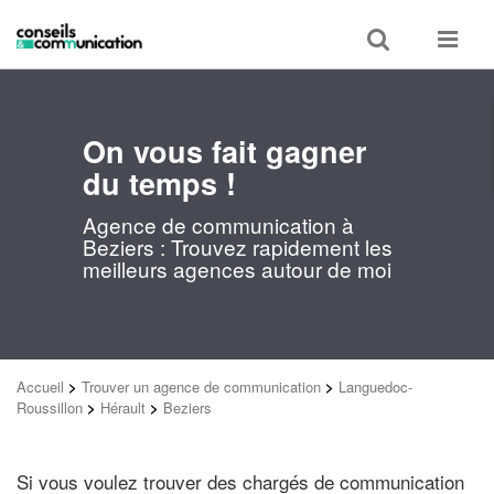
Toggle
Toggle
search
navigat
On vous fait gagner
du temps !
Agence de communication à
Beziers : Trouvez rapidement les
meilleurs agences autour de moi
Accueil
>
Trouver un agence de communication
>
Languedoc-
Roussillon
>
Hérault
>
Beziers
Si vous voulez trouver des chargés de communication