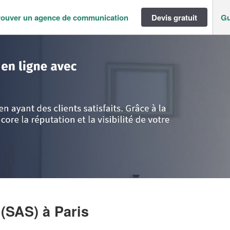
rouver un agence de communication
Devis gratuit
Gu
ance
>
Paris
>
Paris
>
Entreprise FSA CONCEPT (SAS)
 (SAS)
à Paris