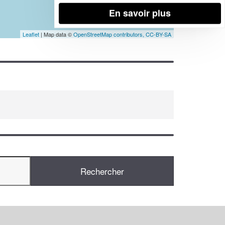
En savoir plus
Leaflet
| Map data ©
OpenStreetMap contributors,
CC-BY-SA