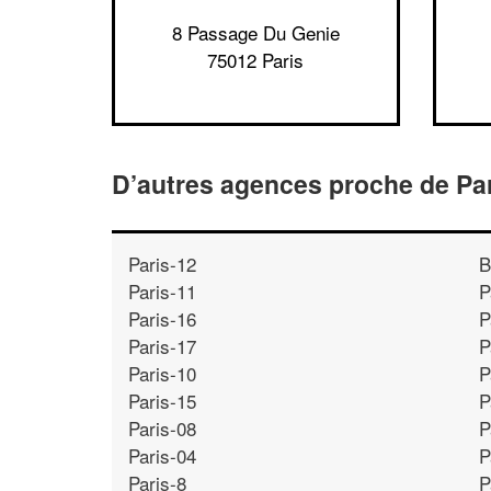
8 Passage Du Genie
75012 Paris
D’autres agences proche de Pa
Paris-12
B
Paris-11
P
Paris-16
P
Paris-17
P
Paris-10
P
Paris-15
P
Paris-08
P
Paris-04
P
Paris-8
P