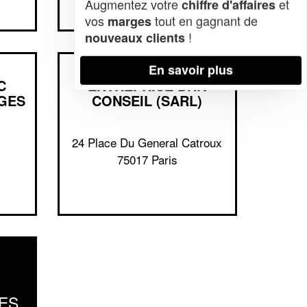
Augmentez votre
et
chiffre d'affaires
vos
tout en gagnant de
marges
!
nouveaux clients
En savoir plus
C
ENTREPRISE BHK
GES
CONSEIL (SARL)
24 Place Du General Catroux
75017 Paris
ES