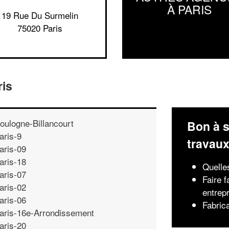
À PARIS
19 Rue Du Surmelin
75020 Paris
ris
oulogne-Billancourt
Bon à s
aris-9
travau
aris-09
aris-18
Quelles
aris-07
Faire 
aris-02
entrepr
aris-06
Fabric
aris-16e-Arrondissement
aris-20