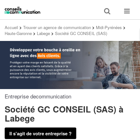
Toggle
Toggle
search
navigat
Accueil
>
Trouver un agence de communication
>
Midi-Pyrénées
>
Haute-Garonne
>
Labege
>
Société GC CONSEIL (SAS)
Entreprise decommunication
Société GC CONSEIL (SAS)
à
Labege
Il s'agit de votre entreprise ?