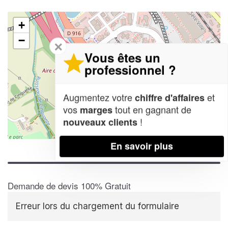
+
−
✕
Vous êtes un
professionnel ?
Augmentez votre
et
chiffre d'affaires
vos
tout en gagnant de
marges
!
nouveaux clients
Leaflet
| Map data ©
OpenStreetMap contributors,
CC-BY-SA
En savoir plus
Demande de devis 100% Gratuit
Erreur lors du chargement du formulaire