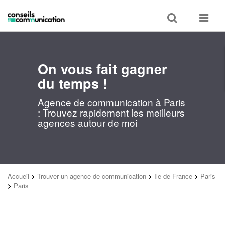
Toggle
Toggle
search
navigat
On vous fait gagner
du temps !
Agence de communication à Paris
: Trouvez rapidement les meilleurs
agences autour de moi
Accueil
>
Trouver un agence de communication
>
Ile-de-France
>
Paris
>
Paris