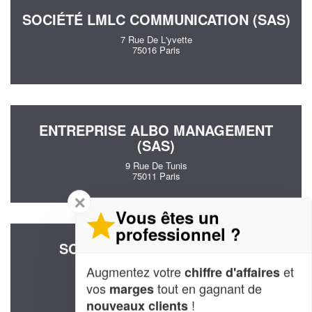
SOCIÉTÉ LMLC COMMUNICATION (SAS)
7 Rue De L'yvette
75016 Paris
ENTREPRISE ALBO MANAGEMENT
(SAS)
9 Rue De Tunis
75011 Paris
✕
Vous êtes un
professionnel ?
SOCIÉTÉ PALATNIK ARTS ET
TECHNIQUES (SARL)
Augmentez votre
et
chiffre d'affaires
8 Rue Legouve
vos
tout en gagnant de
marges
75010 Paris
!
nouveaux clients