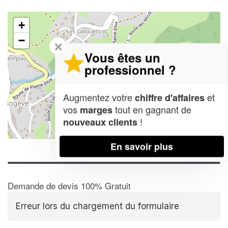
+
−
✕
Vous êtes un
professionnel ?
Augmentez votre
et
chiffre d'affaires
vos
tout en gagnant de
marges
!
nouveaux clients
Leaflet
| Map data ©
OpenStreetMap contributors,
CC-BY-SA
En savoir plus
Demande de devis 100% Gratuit
Erreur lors du chargement du formulaire