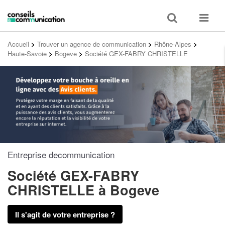
Toggle
Toggle
search
navigat
Accueil
>
Trouver un agence de communication
>
Rhône-Alpes
>
Haute-Savoie
>
Bogeve
>
Société GEX-FABRY CHRISTELLE
Entreprise decommunication
Société GEX-FABRY
CHRISTELLE
à Bogeve
Il s'agit de votre entreprise ?