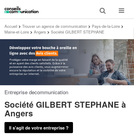
Toggle
Toggle
search
navigat
Accueil
>
Trouver un agence de communication
>
Pays-de-la-Loire
>
Maine-et-Loire
>
Angers
>
Société GILBERT STEPHANE
Entreprise decommunication
Société GILBERT STEPHANE
à
Angers
Il s'agit de votre entreprise ?