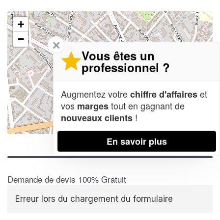
+
−
✕
Vous êtes un
professionnel ?
Augmentez votre
et
chiffre d'affaires
vos
tout en gagnant de
marges
!
nouveaux clients
Leaflet
| Map data ©
OpenStreetMap contributors,
CC-BY-SA
En savoir plus
Demande de devis 100% Gratuit
Erreur lors du chargement du formulaire