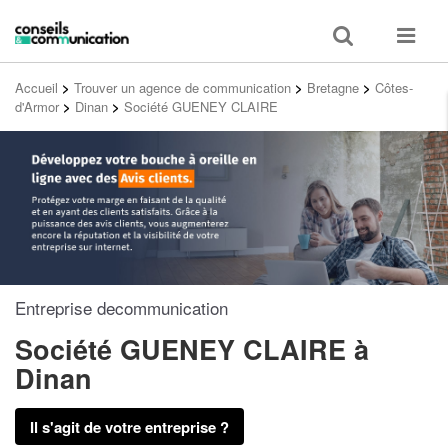
Toggle
Toggle
search
navigat
Accueil
>
Trouver un agence de communication
>
Bretagne
>
Côtes-
d'Armor
>
Dinan
>
Société GUENEY CLAIRE
Entreprise decommunication
Société GUENEY CLAIRE
à
Dinan
Il s'agit de votre entreprise ?