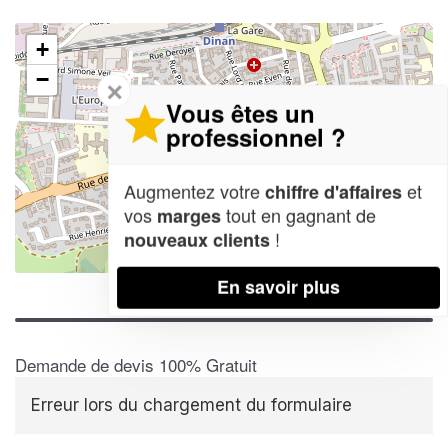
+
−
✕
Vous êtes un
professionnel ?
Augmentez votre
et
chiffre d'affaires
vos
tout en gagnant de
marges
!
nouveaux clients
Leaflet
| Map data ©
OpenStreetMap contributors,
CC-BY-SA
En savoir plus
Demande de devis 100% Gratuit
Erreur lors du chargement du formulaire