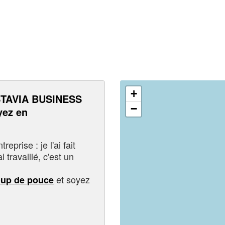
+
TAVIA BUSINESS
−
ez en
eprise : je l'ai fait
i travaillé, c'est un
et soyez
oup de pouce