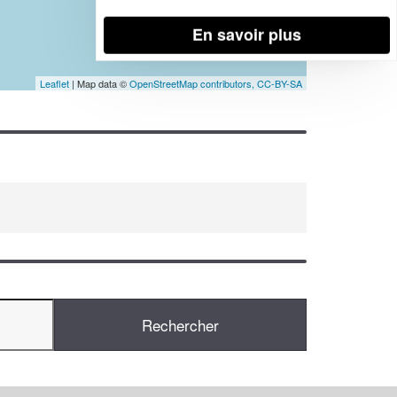
En savoir plus
Leaflet
| Map data ©
OpenStreetMap contributors,
CC-BY-SA