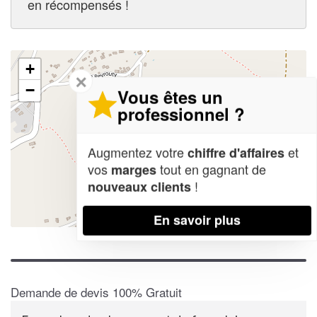
en récompensés !
+
✕
−
Vous êtes un
professionnel ?
Augmentez votre
et
chiffre d'affaires
vos
tout en gagnant de
marges
!
nouveaux clients
En savoir plus
Leaflet
| Map data ©
OpenStreetMap contributors,
CC-BY-SA
Demande de devis 100% Gratuit