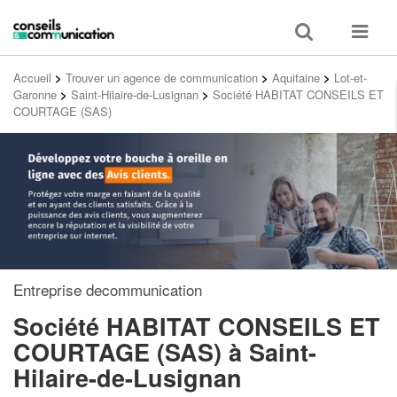
Toggle
Toggle
search
navigat
Accueil
>
Trouver un agence de communication
>
Aquitaine
>
Lot-et-
Garonne
>
Saint-Hilaire-de-Lusignan
>
Société HABITAT CONSEILS ET
COURTAGE (SAS)
Entreprise decommunication
Société HABITAT CONSEILS ET
COURTAGE (SAS)
à Saint-
Hilaire-de-Lusignan