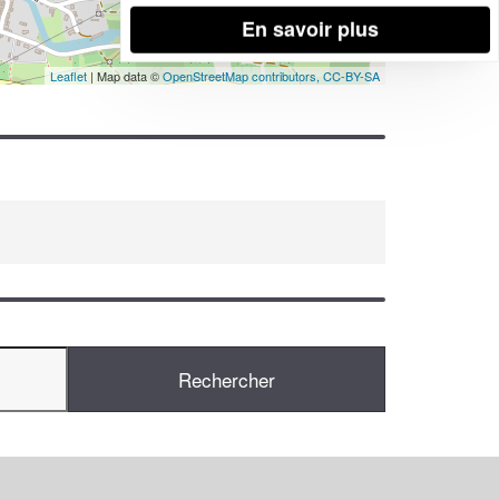
En savoir plus
Leaflet
| Map data ©
OpenStreetMap contributors,
CC-BY-SA