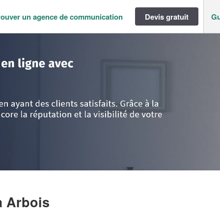
rouver un agence de communication
Devis gratuit
Gu
-Comté
>
Jura
>
Arbois
>
Entreprise HANSE ANNA
à Arbois