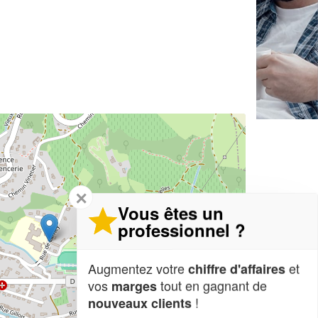
✕
Vous êtes un
professionnel ?
Augmentez votre
et
chiffre d'affaires
vos
tout en gagnant de
marges
!
nouveaux clients