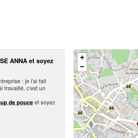
+
E ANNA et soyez
−
eprise : je l'ai fait
i travaillé, c'est un
et soyez
oup de pouce