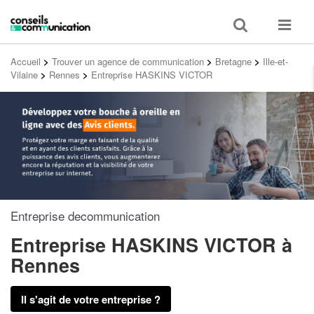
Toggle
Toggle
search
navigat
Accueil
>
Trouver un agence de communication
>
Bretagne
>
Ille-et-
Vilaine
>
Rennes
>
Entreprise HASKINS VICTOR
Entreprise decommunication
Entreprise HASKINS VICTOR
à
Rennes
Il s'agit de votre entreprise ?