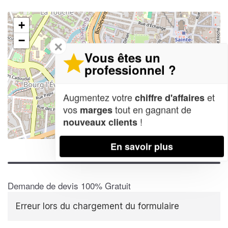
+
−
✕
Vous êtes un
professionnel ?
Augmentez votre
et
chiffre d'affaires
vos
tout en gagnant de
marges
!
nouveaux clients
Leaflet
| Map data ©
OpenStreetMap contributors,
CC-BY-SA
En savoir plus
Demande de devis 100% Gratuit
Erreur lors du chargement du formulaire