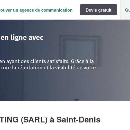
rouver un agence de communication
Devis gratuit
Gu
M
>
La Réunion
>
Saint-Denis
>
Entreprise HELLO MARKETING (SARL)
TING (SARL)
à Saint-Denis