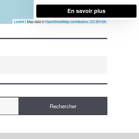
En savoir plus
Leaflet
| Map data ©
OpenStreetMap contributors,
CC-BY-SA