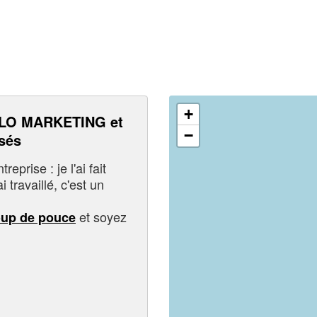
+
LO MARKETING et
−
sés
eprise : je l'ai fait
i travaillé, c'est un
et soyez
oup de pouce