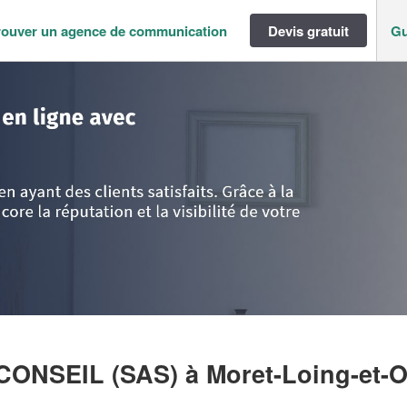
rouver un agence de communication
Devis gratuit
Gu
ance
>
Seine-et-Marne
>
Moret-Loing-et-Orvanne
>
Société HERVE CHAUVIN
CONSEIL (SAS)
à Moret-Loing-et-