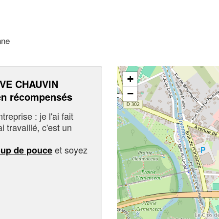
nne
+
VE CHAUVIN
−
en récompensés
eprise : je l'ai fait
i travaillé, c'est un
et soyez
oup de pouce