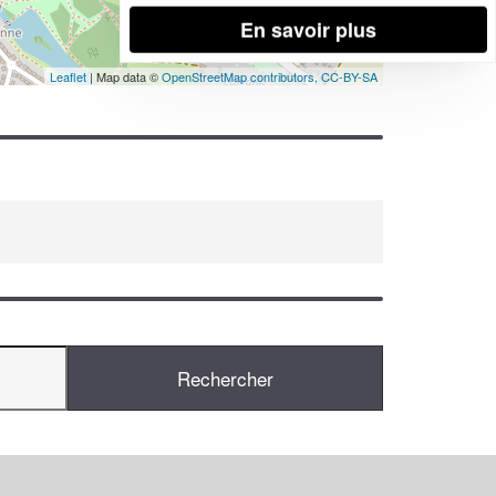
En savoir plus
Leaflet
| Map data ©
OpenStreetMap contributors,
CC-BY-SA