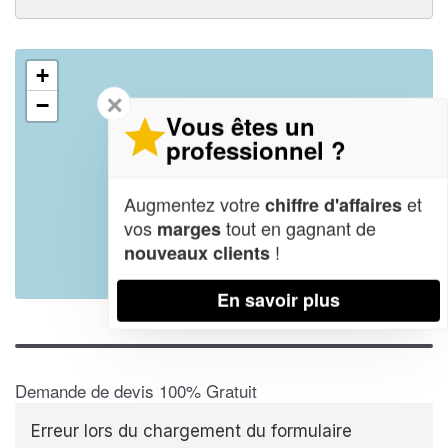
+
✕
−
Vous êtes un
professionnel ?
Augmentez votre
et
chiffre d'affaires
vos
tout en gagnant de
marges
!
nouveaux clients
Leaflet
| Map data ©
OpenStreetMap contributors,
CC-BY-SA
En savoir plus
Demande de devis 100% Gratuit
Erreur lors du chargement du formulaire