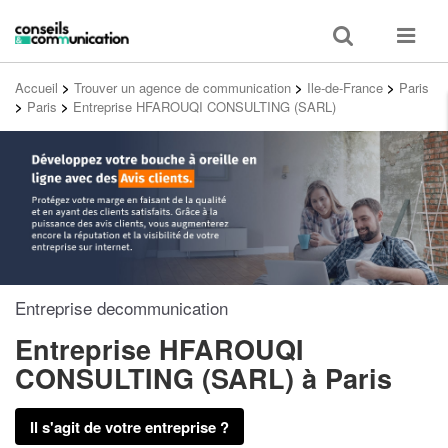
Toggle
Toggle
search
navigat
Accueil
>
Trouver un agence de communication
>
Ile-de-France
>
Paris
>
Paris
>
Entreprise HFAROUQI CONSULTING (SARL)
Entreprise decommunication
Entreprise HFAROUQI
CONSULTING (SARL)
à Paris
Il s'agit de votre entreprise ?