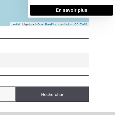
En savoir plus
Leaflet
| Map data ©
OpenStreetMap contributors,
CC-BY-SA