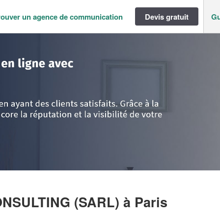
rouver un agence de communication
Devis gratuit
Gu
ance
>
Paris
>
Paris
>
Entreprise HOTEL BOX CONSULTING (SARL)
ONSULTING (SARL)
à Paris