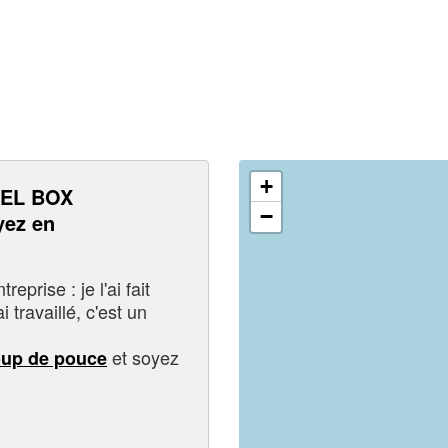
+
EL BOX
−
ez en
eprise : je l'ai fait
i travaillé, c'est un
et soyez
oup de pouce