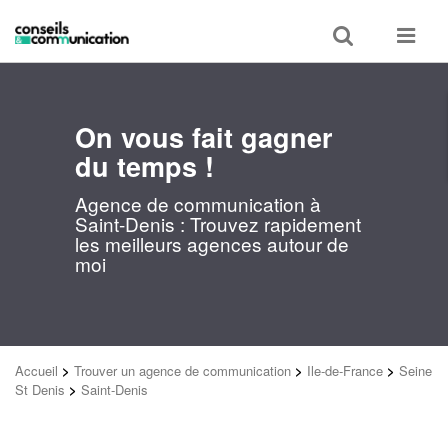
Toggle
Toggle
search
navigat
On vous fait gagner
du temps !
Agence de communication à
Saint-Denis : Trouvez rapidement
les meilleurs agences autour de
moi
Accueil
>
Trouver un agence de communication
>
Ile-de-France
>
Seine
St Denis
>
Saint-Denis