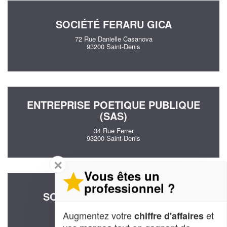
SOCIÉTÉ FERARU GICA
72 Rue Danielle Casanova
93200 Saint-Denis
ENTREPRISE POETIQUE PUBLIQUE
(SAS)
34 Rue Ferrer
93200 Saint-Denis
✕
Vous êtes un
professionnel ?
SOCIÉTÉ ASSARD ISABELLE
8 Rue Francisco Asensi
Augmentez votre
et
chiffre d'affaires
93210 Saint-Denis