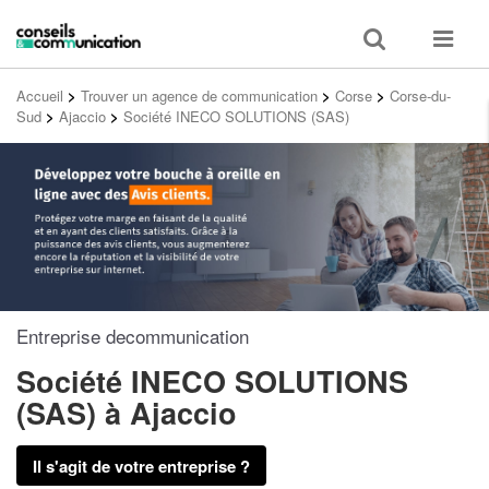
Toggle
Toggle
search
navigat
Accueil
>
Trouver un agence de communication
>
Corse
>
Corse-du-
Sud
>
Ajaccio
>
Société INECO SOLUTIONS (SAS)
Entreprise decommunication
Société INECO SOLUTIONS
(SAS)
à Ajaccio
Il s'agit de votre entreprise ?