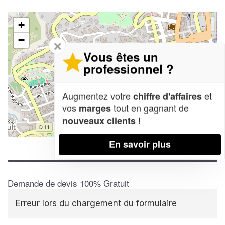
+
−
✕
Vous êtes un
professionnel ?
Augmentez votre
et
chiffre d'affaires
vos
tout en gagnant de
marges
!
nouveaux clients
Leaflet
| Map data ©
OpenStreetMap contributors,
CC-BY-SA
En savoir plus
Demande de devis 100% Gratuit
Erreur lors du chargement du formulaire