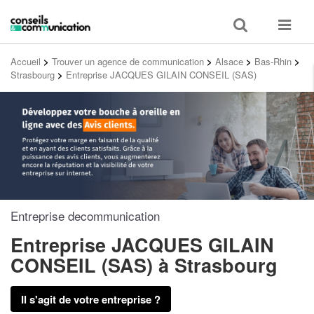
Toggle
Toggle
search
navigat
Accueil
>
Trouver un agence de communication
>
Alsace
>
Bas-Rhin
>
Strasbourg
>
Entreprise JACQUES GILAIN CONSEIL (SAS)
Entreprise decommunication
Entreprise JACQUES GILAIN
CONSEIL (SAS)
à Strasbourg
Il s'agit de votre entreprise ?