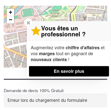
+
−
✕
Vous êtes un
professionnel ?
Augmentez votre
et
chiffre d'affaires
vos
tout en gagnant de
marges
!
nouveaux clients
Leaflet
| Map data ©
OpenStreetMap contributors,
CC-BY-SA
En savoir plus
Demande de devis 100% Gratuit
Erreur lors du chargement du formulaire