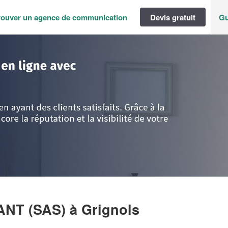
rouver un agence de communication
Devis gratuit
Gu
>
Gironde
>
Grignols
>
Entreprise JCM CONSULTANT (SAS)
ANT (SAS)
à Grignols