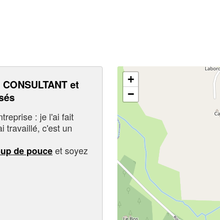
+
 CONSULTANT et
−
sés
eprise : je l'ai fait
i travaillé, c'est un
et soyez
oup de pouce