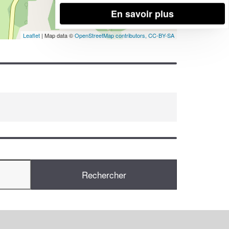
En savoir plus
Leaflet
| Map data ©
OpenStreetMap contributors,
CC-BY-SA