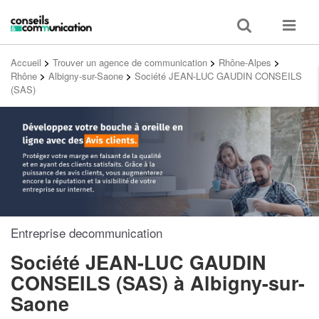
Toggle
Toggle
search
navigat
Accueil
>
Trouver un agence de communication
>
Rhône-Alpes
>
Rhône
>
Albigny-sur-Saone
>
Société JEAN-LUC GAUDIN CONSEILS
(SAS)
Entreprise decommunication
Société JEAN-LUC GAUDIN
CONSEILS (SAS)
à Albigny-sur-
Saone