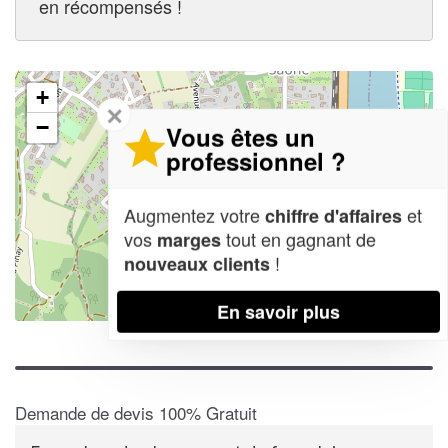
en récompensés !
+
✕
−
Vous êtes un
professionnel ?
Augmentez votre
et
chiffre d'affaires
vos
tout en gagnant de
marges
!
nouveaux clients
En savoir plus
Leaflet
| Map data ©
OpenStreetMap contributors,
CC-BY-SA
Demande de devis 100% Gratuit