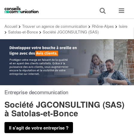
Toggle
Toggle
search
navigat
Accueil
>
Trouver un agence de communication
>
Rhône-Alpes
>
Isère
>
Satolas-et-Bonce
>
Société JGCONSULTING (SAS)
Entreprise decommunication
Société JGCONSULTING (SAS)
à Satolas-et-Bonce
Il s'agit de votre entreprise ?