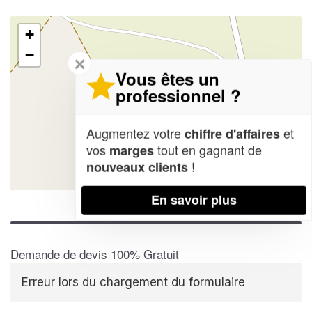
+
−
✕
Vous êtes un
professionnel ?
Augmentez votre
et
chiffre d'affaires
vos
tout en gagnant de
marges
!
nouveaux clients
Leaflet
| Map data ©
OpenStreetMap contributors,
CC-BY-SA
En savoir plus
Demande de devis 100% Gratuit
Erreur lors du chargement du formulaire