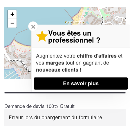
+
−
✕
Vous êtes un
professionnel ?
Augmentez votre
et
chiffre d'affaires
vos
tout en gagnant de
marges
!
nouveaux clients
Leaflet
| Map data ©
OpenStreetMap contributors,
CC-BY-SA
En savoir plus
Demande de devis 100% Gratuit
Erreur lors du chargement du formulaire