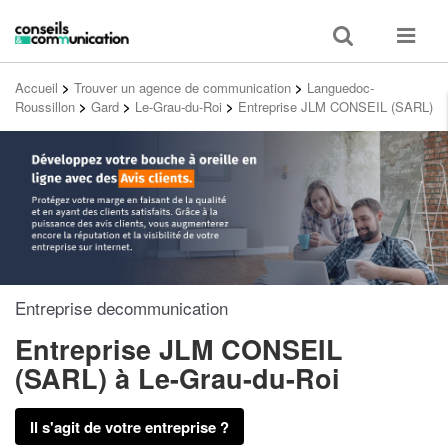
Toggle
Toggle
search
navigat
Accueil
>
Trouver un agence de communication
>
Languedoc-
Roussillon
>
Gard
>
Le-Grau-du-Roi
>
Entreprise JLM CONSEIL (SARL)
Entreprise decommunication
Entreprise JLM CONSEIL
(SARL)
à Le-Grau-du-Roi
Il s'agit de votre entreprise ?