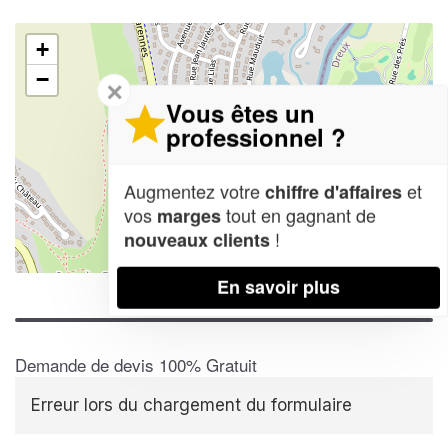
+
−
✕
Vous êtes un
professionnel ?
Augmentez votre
et
chiffre d'affaires
vos
tout en gagnant de
marges
!
nouveaux clients
Leaflet
| Map data ©
OpenStreetMap contributors,
CC-BY-SA
En savoir plus
Demande de devis 100% Gratuit
Erreur lors du chargement du formulaire