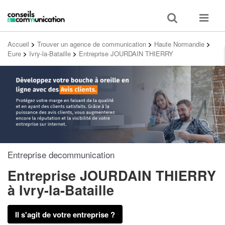
Toggle
Toggle
search
navigat
Accueil
>
Trouver un agence de communication
>
Haute Normandie
>
Eure
>
Ivry-la-Bataille
>
Entreprise JOURDAIN THIERRY
Entreprise decommunication
Entreprise JOURDAIN THIERRY
à Ivry-la-Bataille
Il s'agit de votre entreprise ?