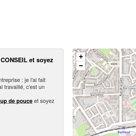
+
CONSEIL et soyez
−
eprise : je l'ai fait
i travaillé, c'est un
et soyez
oup de pouce