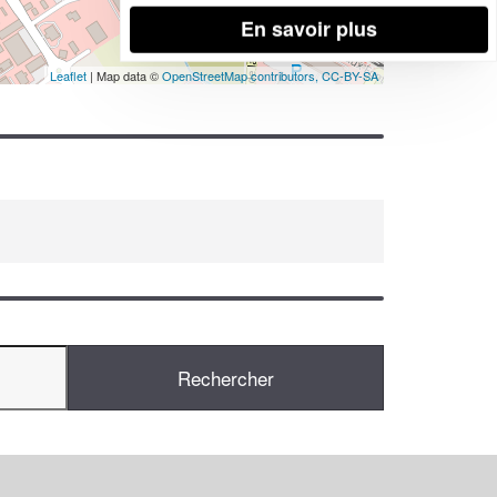
En savoir plus
Leaflet
| Map data ©
OpenStreetMap contributors,
CC-BY-SA