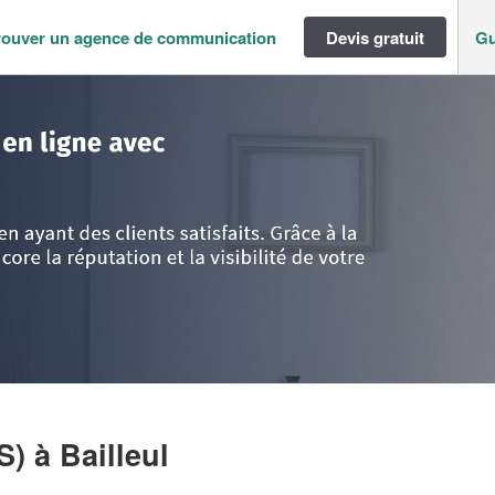
rouver un agence de communication
Devis gratuit
Gu
-de-Calais
>
Nord
>
Bailleul
>
Société JSK CONSEIL (SAS)
AS)
à Bailleul