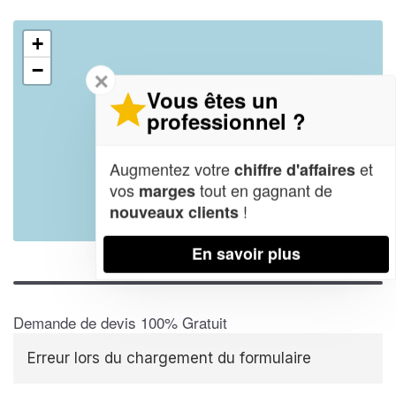
+
−
✕
Vous êtes un
professionnel ?
Augmentez votre
et
chiffre d'affaires
vos
tout en gagnant de
marges
!
nouveaux clients
Leaflet
| Map data ©
OpenStreetMap contributors,
CC-BY-SA
En savoir plus
Demande de devis 100% Gratuit
Erreur lors du chargement du formulaire