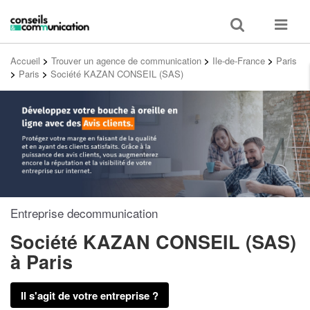
Toggle
Toggle
search
navigat
Accueil
>
Trouver un agence de communication
>
Ile-de-France
>
Paris
>
Paris
>
Société KAZAN CONSEIL (SAS)
Entreprise decommunication
Société KAZAN CONSEIL (SAS)
à Paris
Il s'agit de votre entreprise ?