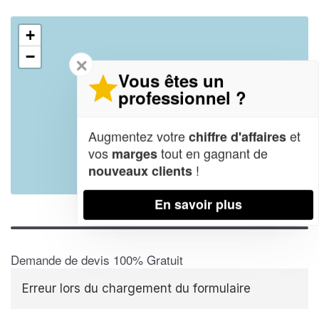
+
−
✕
Vous êtes un
professionnel ?
Augmentez votre
et
chiffre d'affaires
vos
tout en gagnant de
marges
!
nouveaux clients
Leaflet
| Map data ©
OpenStreetMap contributors,
CC-BY-SA
En savoir plus
Demande de devis 100% Gratuit
Erreur lors du chargement du formulaire