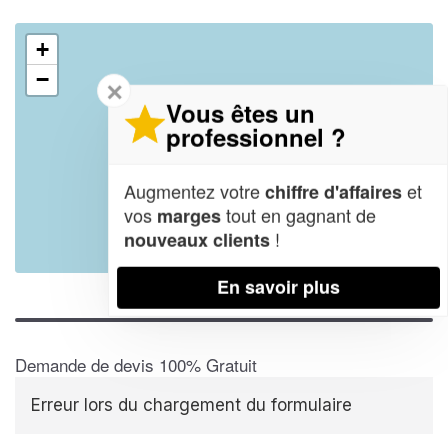
+
−
✕
Vous êtes un
professionnel ?
Augmentez votre
et
chiffre d'affaires
vos
tout en gagnant de
marges
!
nouveaux clients
Leaflet
| Map data ©
OpenStreetMap contributors,
CC-BY-SA
En savoir plus
Demande de devis 100% Gratuit
Erreur lors du chargement du formulaire