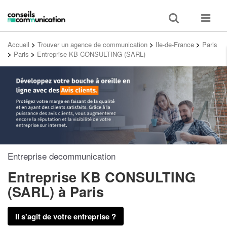
Toggle
Toggle
search
navigat
Accueil
>
Trouver un agence de communication
>
Ile-de-France
>
Paris
>
Paris
>
Entreprise KB CONSULTING (SARL)
Entreprise decommunication
Entreprise KB CONSULTING
(SARL)
à Paris
Il s'agit de votre entreprise ?