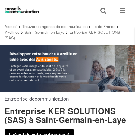
Toggle
Toggle
search
navigat
Accueil
>
Trouver un agence de communication
>
Ile-de-France
>
Yvelines
>
Saint-Germain-en-Laye
>
Entreprise KER SOLUTIONS
(SAS)
Entreprise decommunication
Entreprise KER SOLUTIONS
(SAS)
à Saint-Germain-en-Laye
Il s'agit de votre entreprise ?