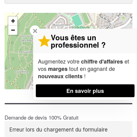
+
✕
−
Vous êtes un
professionnel ?
Augmentez votre
et
chiffre d'affaires
vos
tout en gagnant de
marges
!
nouveaux clients
Leaflet
| Map data ©
OpenStreetMap contributors,
CC-BY-SA
En savoir plus
Demande de devis 100% Gratuit
Erreur lors du chargement du formulaire