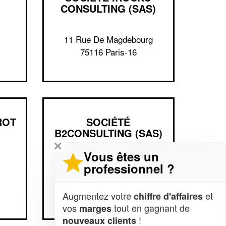
CONSULTING (SAS)
11 Rue De Magdebourg
75116 Paris-16
ROT
SOCIÉTÉ
B2CONSULTING (SAS)
✕
Vous êtes un
39 Boulevard De
professionnel ?
Montmorency
75016 Paris-16
Augmentez votre
et
chiffre d'affaires
vos
tout en gagnant de
marges
!
nouveaux clients