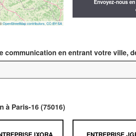
Envoyez-nous en q
 ©
OpenStreetMap contributors,
CC-BY-SA
 communication en entrant votre ville, 
 à Paris-16 (75016)
NTREPRISE IXORA
ENTREPRISE JG