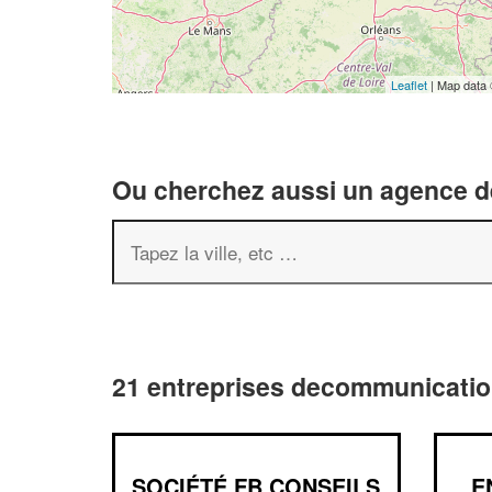
Leaflet
| Map data
Ou cherchez aussi un agence de
21 entreprises decommunication
SOCIÉTÉ FB CONSEILS
E