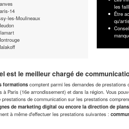
anves
les fai
aris-14
Être ac
ssy-les-Moulineaux
qu'arti
eudon
Consei
lamart
manqu
ontrouge
alakoff
el est le meilleur chargé de communicati
comptent parmi les demandes de prestations 
s formations
 à Paris (16e arrondissement) et dans la région. Vous pouve
 prestations de communication sur les prestations compren
nes de marketing digital ou encore la direction de pla
ent à même d'effectuer les prestations suivantes :
commun