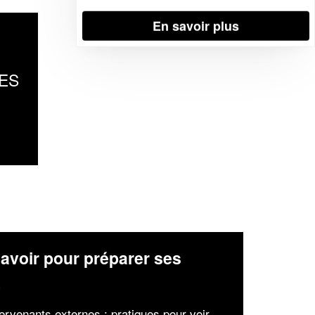
En savoir plus
ES
avoir pour préparer ses
x
tervenants externes : pratiques pour voir