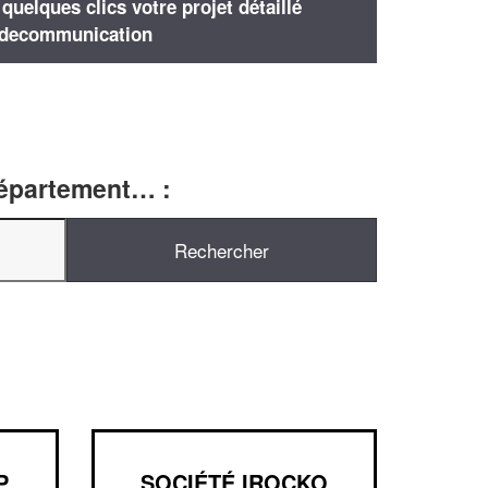
uelques clics votre projet détaillé
decommunication
département… :
P
SOCIÉTÉ IROCKO