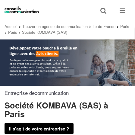
Toggle
Toggle
search
navigat
Accueil
>
Trouver un agence de communication
>
Ile-de-France
>
Paris
>
Paris
>
Société KOMBAVA (SAS)
Entreprise decommunication
Société KOMBAVA (SAS)
à
Paris
Il s'agit de votre entreprise ?