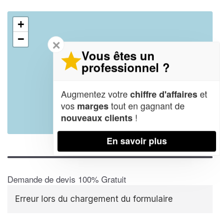
+
−
✕
Vous êtes un
professionnel ?
Augmentez votre
et
chiffre d'affaires
vos
tout en gagnant de
marges
!
nouveaux clients
Leaflet
| Map data ©
OpenStreetMap contributors,
CC-BY-SA
En savoir plus
Demande de devis 100% Gratuit
Erreur lors du chargement du formulaire