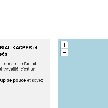
+
BIAL KACPER et
−
sés
eprise : je l'ai fait
i travaillé, c'est un
et soyez
oup de pouce