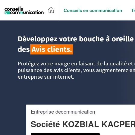
Conseils en communication
T
Accueil
>
Trouver un agence de communication
>
Ile-de-Fr
Entreprise decommunication
Société KOZBIAL KACPE