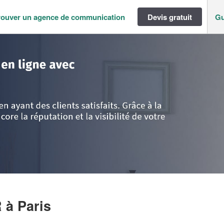
rouver un agence de communication
Devis gratuit
Gu
ance
>
Paris
>
Paris
>
Société KOZBIAL KACPER
R
à Paris