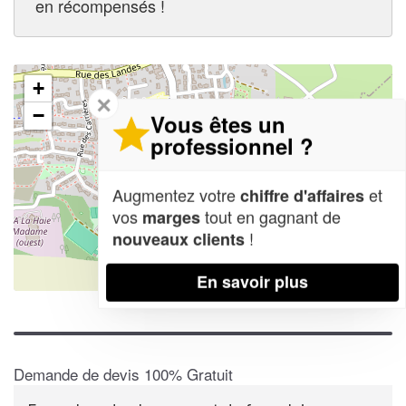
en récompensés !
+
✕
−
Vous êtes un
professionnel ?
Augmentez votre
et
chiffre d'affaires
vos
tout en gagnant de
marges
!
nouveaux clients
En savoir plus
Leaflet
| Map data ©
OpenStreetMap contributors,
CC-BY-SA
Demande de devis 100% Gratuit