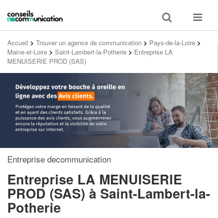
Toggle
Toggle
search
navigat
Accueil
>
Trouver un agence de communication
>
Pays-de-la-Loire
>
Maine-et-Loire
>
Saint-Lambert-la-Potherie
>
Entreprise LA
MENUISERIE PROD (SAS)
Entreprise decommunication
Entreprise LA MENUISERIE
PROD (SAS)
à Saint-Lambert-la-
Potherie