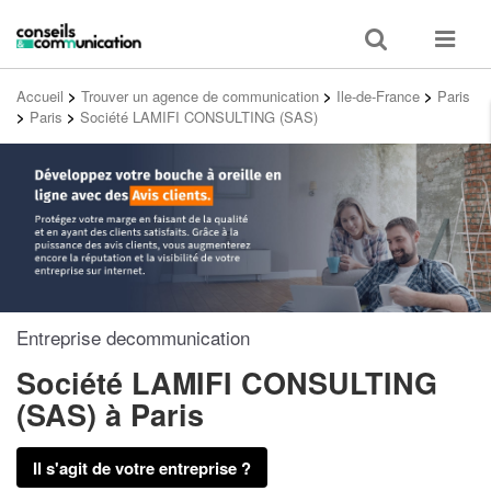
Toggle
Toggle
search
navigat
Accueil
>
Trouver un agence de communication
>
Ile-de-France
>
Paris
>
Paris
>
Société LAMIFI CONSULTING (SAS)
Entreprise decommunication
Société LAMIFI CONSULTING
(SAS)
à Paris
Il s'agit de votre entreprise ?