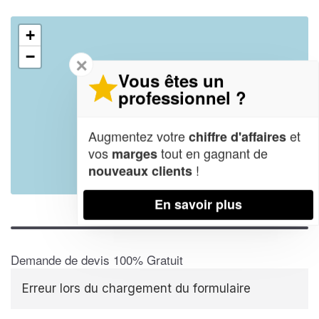
+
−
✕
Vous êtes un
professionnel ?
Augmentez votre
et
chiffre d'affaires
vos
tout en gagnant de
marges
!
nouveaux clients
Leaflet
| Map data ©
OpenStreetMap contributors,
CC-BY-SA
En savoir plus
Demande de devis 100% Gratuit
Erreur lors du chargement du formulaire