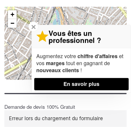
+
−
✕
Vous êtes un
professionnel ?
Augmentez votre
et
chiffre d'affaires
vos
tout en gagnant de
marges
!
nouveaux clients
Leaflet
| Map data ©
OpenStreetMap contributors,
CC-BY-SA
En savoir plus
Demande de devis 100% Gratuit
Erreur lors du chargement du formulaire