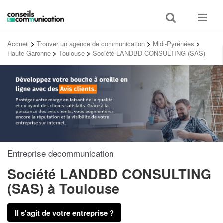
Toggle
Toggle
search
navigat
Accueil
>
Trouver un agence de communication
>
Midi-Pyrénées
>
Haute-Garonne
>
Toulouse
>
Société LANDBD CONSULTING (SAS)
Entreprise decommunication
Société LANDBD CONSULTING
(SAS)
à Toulouse
Il s'agit de votre entreprise ?