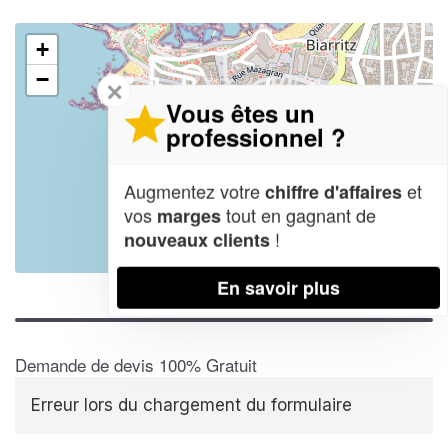
+
−
✕
Vous êtes un
professionnel ?
Augmentez votre
et
chiffre d'affaires
vos
tout en gagnant de
marges
!
nouveaux clients
Leaflet
| Map data ©
OpenStreetMap contributors,
CC-BY-SA
En savoir plus
Demande de devis 100% Gratuit
Erreur lors du chargement du formulaire