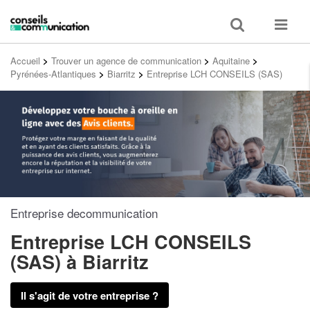
Toggle
Toggle
search
navigat
Accueil
>
Trouver un agence de communication
>
Aquitaine
>
Pyrénées-Atlantiques
>
Biarritz
>
Entreprise LCH CONSEILS (SAS)
Entreprise decommunication
Entreprise LCH CONSEILS
(SAS)
à Biarritz
Il s'agit de votre entreprise ?