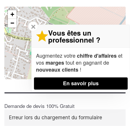
+
−
✕
Vous êtes un
professionnel ?
Augmentez votre
et
chiffre d'affaires
vos
tout en gagnant de
marges
!
nouveaux clients
Leaflet
| Map data ©
OpenStreetMap contributors,
CC-BY-SA
En savoir plus
Demande de devis 100% Gratuit
Erreur lors du chargement du formulaire