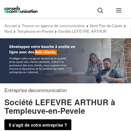
Toggle
Toggle
search
navigat
Accueil
>
Trouver un agence de communication
>
Nord Pas-de-Calais
>
Nord
>
Templeuve-en-Pevele
>
Société LEFEVRE ARTHUR
Entreprise decommunication
Société LEFEVRE ARTHUR
à
Templeuve-en-Pevele
Il s'agit de votre entreprise ?