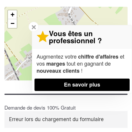
+
−
✕
Vous êtes un
professionnel ?
Augmentez votre
et
chiffre d'affaires
vos
tout en gagnant de
marges
!
nouveaux clients
Leaflet
| Map data ©
OpenStreetMap contributors,
CC-BY-SA
En savoir plus
Demande de devis 100% Gratuit
Erreur lors du chargement du formulaire